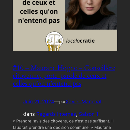
#10 – Maurane Hogne – Conseillère
citoyenne, porte-parole de ceux et
celles qu’on n’entend pas
Juin 21, 2024
—
Xavier Marichal
par
dans
Regards internes
, 
Saison 1
« Prendre l’avis des citoyens, ce n’est pas suffisant. Il
faudrait prendre une décision commune. » Maurane