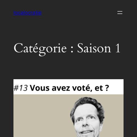
Aller
localocratie
au
contenu
Catégorie :
Saison 1