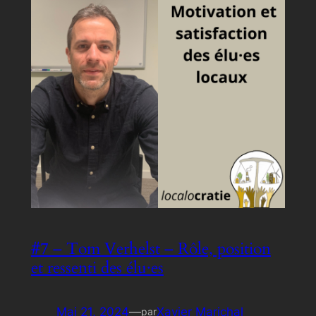
#7 – Tom Verhelst – Rôle, position
et ressenti des élu·es
Mai 21, 2024
—
Xavier Marichal
par