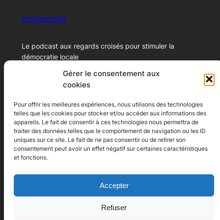
localocratie
Le podcast aux regards croisés pour stimuler la
démocratie locale
Gérer le consentement aux
cookies
© 2024 – Xavier Marichal
Pour offrir les meilleures expériences, nous utilisons des technologies
telles que les cookies pour stocker et/ou accéder aux informations des
Ecoutez le podcast
A propos
appareils. Le fait de consentir à ces technologies nous permettra de
traiter des données telles que le comportement de navigation ou les ID
Youtube
A propos
uniques sur ce site. Le fait de ne pas consentir ou de retirer son
consentement peut avoir un effet négatif sur certaines caractéristiques
Spotify
Contact
et fonctions.
Apple Podcast
Conditions générales
Deezer
Politique de cookies (UE)
Google Podcast
Accepter
Réseaux
Refuser
Facebook