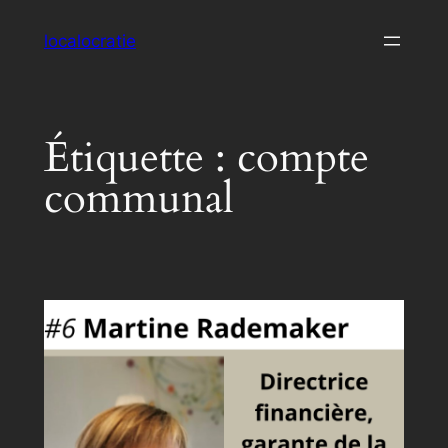
Aller
localocratie
au
contenu
Étiquette :
compte
communal