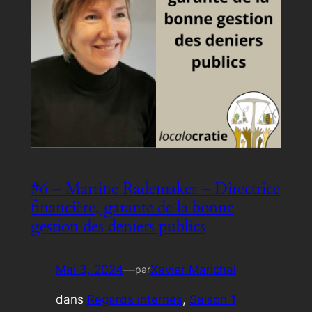
#6 – Martine Rademaker – Directrice
financière, garante de la bonne
gestion des deniers publics
Mai 3, 2024
—
Xavier Marichal
par
dans
Regards internes
, 
Saison 1