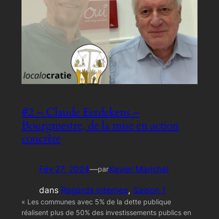
#2 – Claude Eerdekens –
Bourgmestre, de la mise en action
concrète
Fév 27, 2024
—
Xavier Marichal
par
dans
Regards internes
, 
Saison 1
« Les communes avec 5% de la dette publique
réalisent plus de 50% des investissements publics en