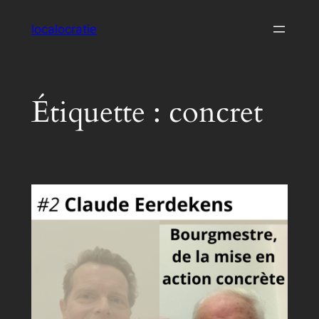
Aller
localocratie
au
contenu
Étiquette :
concret