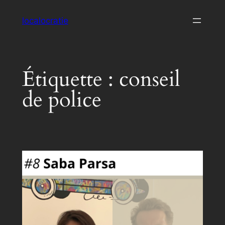
Aller
localocratie
au
contenu
Étiquette :
conseil
de police