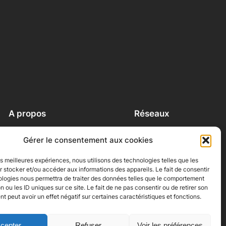
A propos
Réseaux
A propos
Facebook
Gérer le consentement aux cookies
Contact
Instagram
Conditions générales
LinkedIn
les meilleures expériences, nous utilisons des technologies telles que les
Politique de cookies (UE)
 stocker et/ou accéder aux informations des appareils. Le fait de consentir
ologies nous permettra de traiter des données telles que le comportement
n ou les ID uniques sur ce site. Le fait de ne pas consentir ou de retirer son
 peut avoir un effet négatif sur certaines caractéristiques et fonctions.
cepter
Refuser
Voir les préférences