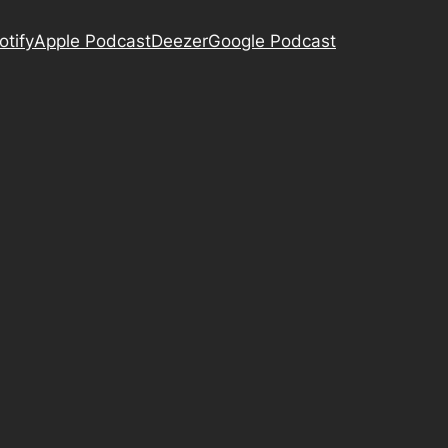
otify
Apple Podcast
Deezer
Google Podcast