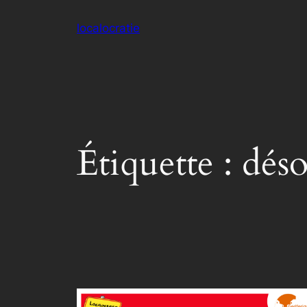
Aller
localocratie
au
contenu
Étiquette :
déso