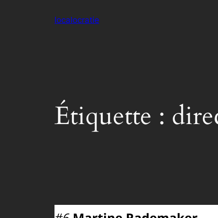
Aller
localocratie
au
contenu
Étiquette :
dire