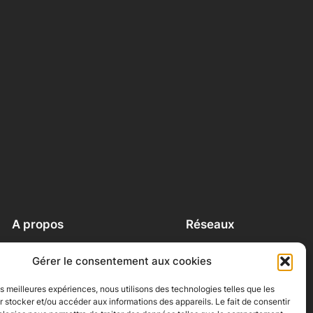
A propos
Réseaux
A propos
Facebook
Gérer le consentement aux cookies
Contact
Instagram
Conditions générales
LinkedIn
les meilleures expériences, nous utilisons des technologies telles que les
Politique de cookies (UE)
 stocker et/ou accéder aux informations des appareils. Le fait de consentir