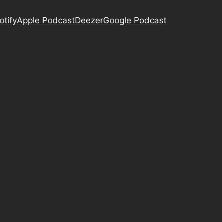
otify
Apple Podcast
Deezer
Google Podcast