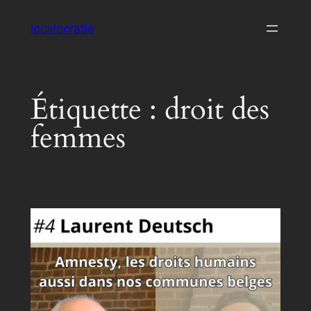
Aller
localocratie
au
contenu
Étiquette :
droit des
femmes