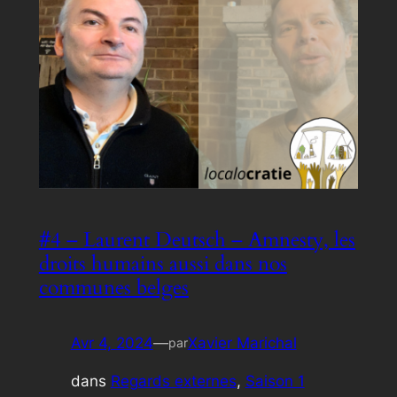
#4 – Laurent Deutsch – Amnesty, les
droits humains aussi dans nos
communes belges
Avr 4, 2024
—
Xavier Marichal
par
dans
Regards externes
, 
Saison 1