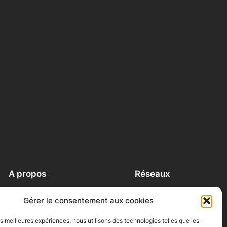
A propos
Réseaux
A propos
Facebook
Gérer le consentement aux cookies
Contact
Instagram
Conditions générales
LinkedIn
les meilleures expériences, nous utilisons des technologies telles que les
Politique de cookies (UE)