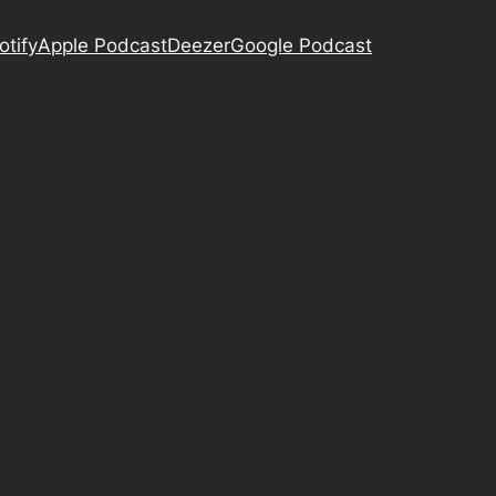
otify
Apple Podcast
Deezer
Google Podcast