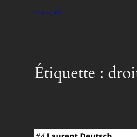
Aller
localocratie
au
contenu
Étiquette :
droi