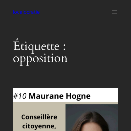
Aller
localocratie
au
contenu
Étiquette :
opposition