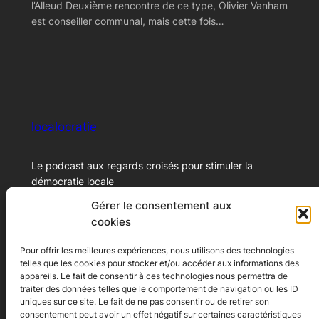
l’Alleud Deuxième rencontre de ce type, Olivier Vanham
est conseiller communal, mais cette fois…
localocratie
Le podcast aux regards croisés pour stimuler la
démocratie locale
Gérer le consentement aux
cookies
© 2024 – Xavier Marichal
Pour offrir les meilleures expériences, nous utilisons des technologies
telles que les cookies pour stocker et/ou accéder aux informations des
Ecoutez le podcast
A propos
appareils. Le fait de consentir à ces technologies nous permettra de
traiter des données telles que le comportement de navigation ou les ID
Youtube
A propos
uniques sur ce site. Le fait de ne pas consentir ou de retirer son
consentement peut avoir un effet négatif sur certaines caractéristiques
Spotify
Contact