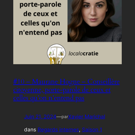
#10 – Maurane Hogne – Conseillère
citoyenne, porte-parole de ceux et
celles qu’on n’entend pas
Juin 21, 2024
—
Xavier Marichal
par
dans
Regards internes
, 
Saison 1