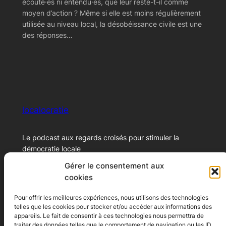
écouté·es ni entendu·es, que leur reste-t-il comme
moyen d’action ? Même si elle est moins régulièrement
utilisée au niveau local, la désobéissance civile est une
des réponses…
localocratie
Le podcast aux regards croisés pour stimuler la
démocratie locale
Gérer le consentement aux
cookies
© 2024 – Xavier Marichal
Pour offrir les meilleures expériences, nous utilisons des technologies
telles que les cookies pour stocker et/ou accéder aux informations des
Ecoutez le podcast
A propos
appareils. Le fait de consentir à ces technologies nous permettra de
traiter des données telles que le comportement de navigation ou les ID