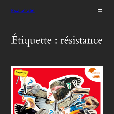
Aller
localocratie
au
contenu
Étiquette :
résistance