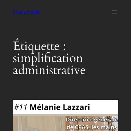
Aller
localocratie
au
contenu
Étiquette :
simplification
administrative