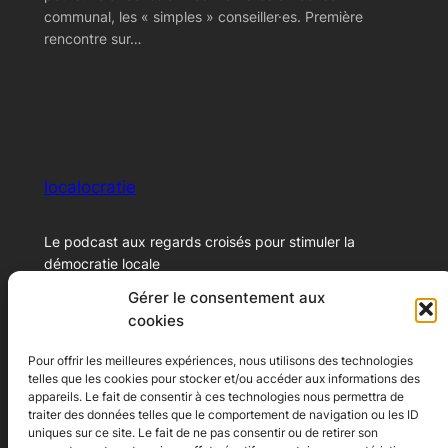
communal, les « simples » conseiller·es. Première
rencontre sur…
localocratie
Le podcast aux regards croisés pour stimuler la
démocratie locale
Gérer le consentement aux
cookies
© 2024 – Xavier Marichal
Pour offrir les meilleures expériences, nous utilisons des technologies
telles que les cookies pour stocker et/ou accéder aux informations des
Ecoutez le podcast
A propos
appareils. Le fait de consentir à ces technologies nous permettra de
traiter des données telles que le comportement de navigation ou les ID
Youtube
A propos
uniques sur ce site. Le fait de ne pas consentir ou de retirer son