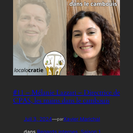
#11 – Mélanie Lazzari – Directrice de
CPAS, les mains dans le cambouis
Juil 3, 2024
—
Xavier Marichal
par
dans
Regards internes
, 
Saison 1