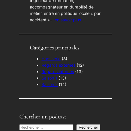
Ingénieur de formation,
accompagnateur en durabilité de
métier, entré en politique locale « par
accident »…
en savoir plus
Catégories principales
Hors série
(3)
Regards externes
(12)
Regards internes
(13)
Saison 1
(13)
Saison 2
(14)
Chercher un podcast
S
Rechercher