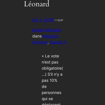
Léonard
Avr 2, 2026
—
par
Xavier Marichal
dans
Regards
internes
, 
Saison 2
« Le vote
n’est pas
obligatoire(
…) S’il n’y a
pas 10%
de
personnes
qui se
déplacent