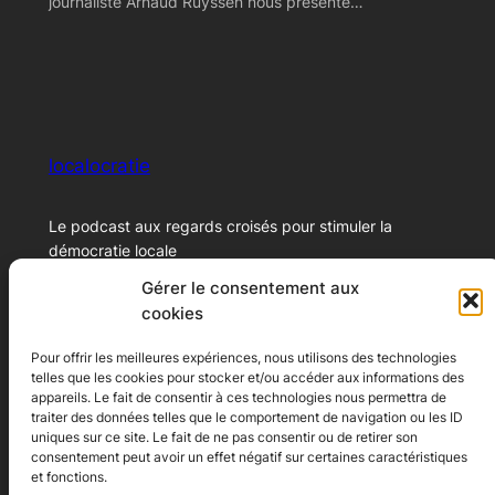
journaliste Arnaud Ruyssen nous présente…
localocratie
Le podcast aux regards croisés pour stimuler la
démocratie locale
Gérer le consentement aux
cookies
© 2024 – Xavier Marichal
Pour offrir les meilleures expériences, nous utilisons des technologies
telles que les cookies pour stocker et/ou accéder aux informations des
Ecoutez le podcast
A propos
appareils. Le fait de consentir à ces technologies nous permettra de
traiter des données telles que le comportement de navigation ou les ID
Youtube
A propos
uniques sur ce site. Le fait de ne pas consentir ou de retirer son
consentement peut avoir un effet négatif sur certaines caractéristiques
Spotify
Contact
et fonctions.
Apple Podcast
Conditions générales