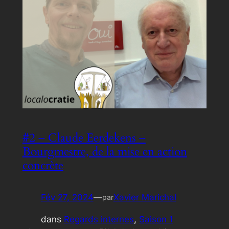
#2 – Claude Eerdekens –
Bourgmestre, de la mise en action
concrète
Fév 27, 2024
—
Xavier Marichal
par
dans
Regards internes
, 
Saison 1