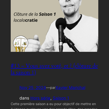
#13 – Vous avez voté, et ? (clôture de
la saison 1)
Nov 25, 2024
—
Xavier Marichal
par
dans
Hors série
, 
Saison 1
Cette première saison a eu pour objectif de mettre en