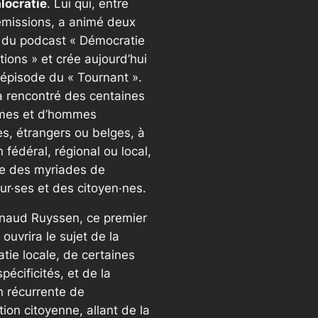
locratie
. Lui qui, entre
émissions, a animé deux
 du podcast « Démocratie
ions » et crée aujourd’hui
épisode du « Tournant ».
 a rencontré des centaines
mes et d’hommes
es, étrangers ou belges, à
n fédéral, régional ou local,
ue des myriades de
ur·ses et des citoyen·nes.
naud Ruyssen, ce premier
ouvrira le sujet de la
tie locale, de certaines
pécificités, et de la
n récurrente de
ation citoyenne, allant de la