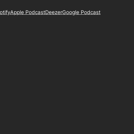
otify
Apple Podcast
Deezer
Google Podcast