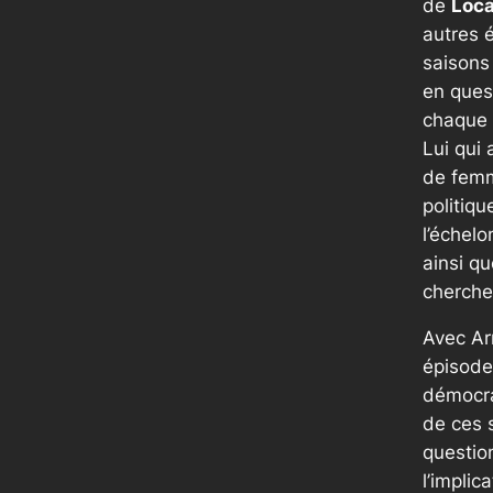
de
Loca
autres 
saisons
en quest
chaque 
Lui qui
de fem
politiqu
l’échelo
ainsi q
cherche
Avec Ar
épisode 
démocra
de ces s
questio
l’implic