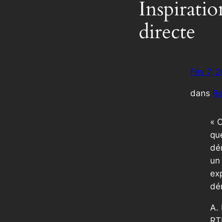
Inspirati
directe
Fév 7, 
dans
Re
« 
qu
dé
un 
ex
dé
A. 
RT