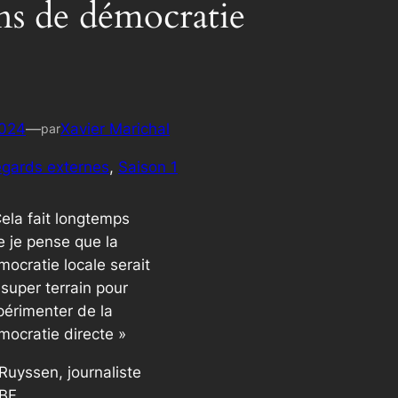
ons de démocratie
c
h
2024
—
Xavier Marichal
par
gards externes
, 
Saison 1
Cela fait longtemps
e je pense que la
mocratie locale serait
super terrain pour
périmenter de la
mocratie directe »
Ruyssen, journaliste
BF