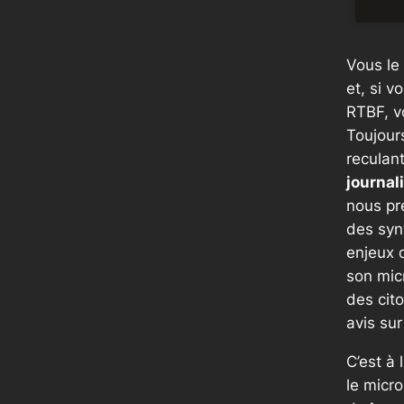
Vous le
et, si v
RTBF, v
Toujours
reculan
journal
nous pr
des syn
enjeux 
son mic
des cito
avis su
C’est à 
le micr