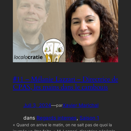
#11 – Mélanie Lazzari – Directrice de
CPAS, les mains dans le cambouis
Juil 3, 2024
—
Xavier Marichal
par
dans
Regards internes
, 
Saison 1
« Quand on arrive le matin, on ne sait pas de quoi la