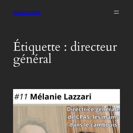
Aller
localocratie
au
contenu
Étiquette :
directeur
général