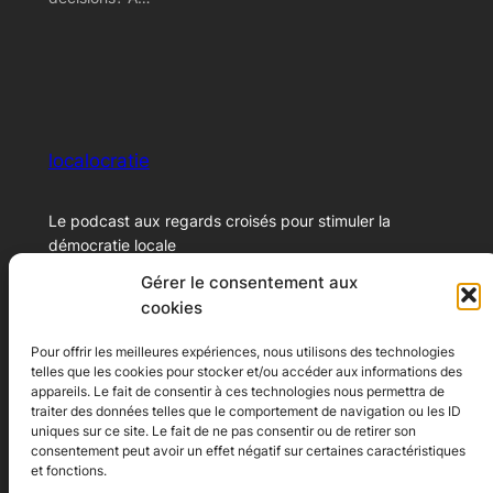
localocratie
Le podcast aux regards croisés pour stimuler la
démocratie locale
Gérer le consentement aux
cookies
© 2024 – Xavier Marichal
Pour offrir les meilleures expériences, nous utilisons des technologies
telles que les cookies pour stocker et/ou accéder aux informations des
Ecoutez le podcast
A propos
appareils. Le fait de consentir à ces technologies nous permettra de
traiter des données telles que le comportement de navigation ou les ID
Youtube
A propos
uniques sur ce site. Le fait de ne pas consentir ou de retirer son
consentement peut avoir un effet négatif sur certaines caractéristiques
Spotify
Contact
et fonctions.
Apple Podcast
Conditions générales