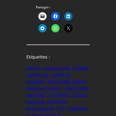
Partager :
Etiquettes :
adjoint
bureaucratie
Collège
communal
comité de
direction
démocratie directe
directeur général
disponiblité
élections
honnêteté
humain
mémoire
pérennité
proportionnel
PST
réactivité
réseaux sociaux