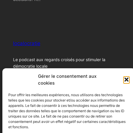
localocratie
Le podcast aux regards croisés pour stimuler la
démocratie locale
Gérer le consentement aux
cookies
© 2024 – Xavier Marichal
Pour offrir les meilleures expériences, nous utilisons des technologies
telles que les cookies pour stocker et/ou accéder aux informations des
Ecoutez le podcast
A propos
appareils. Le fait de consentir à ces technologies nous permettra de
traiter des données telles que le comportement de navigation ou les ID
Youtube
A propos
uniques sur ce site. Le fait de ne pas consentir ou de retirer son
consentement peut avoir un effet négatif sur certaines caractéristiques
Spotify
Contact
et fonctions.
Apple Podcast
Conditions générales