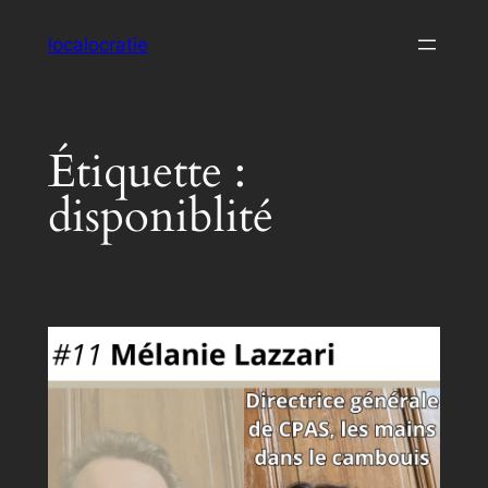
Aller
localocratie
au
contenu
Étiquette :
disponiblité