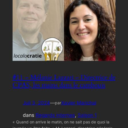
#11 – Mélanie Lazzari – Directrice de
CPAS, les mains dans le cambouis
Juil 3, 2024
—
Xavier Marichal
par
dans
Regards internes
, 
Saison 1
« Quand on arrive le matin, on ne sait pas de quoi la