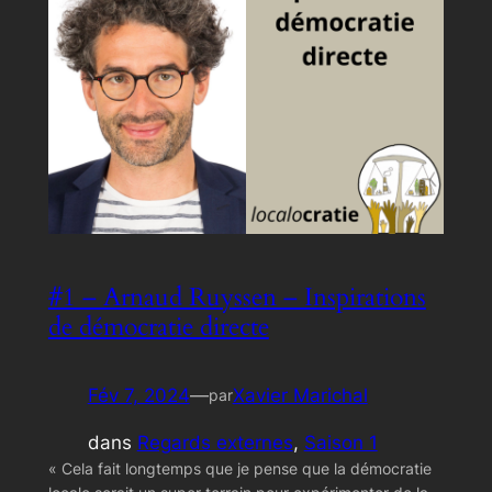
#1 – Arnaud Ruyssen – Inspirations
de démocratie directe
Fév 7, 2024
—
Xavier Marichal
par
dans
Regards externes
, 
Saison 1
« Cela fait longtemps que je pense que la démocratie