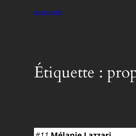
Aller
localocratie
au
contenu
Étiquette :
prop