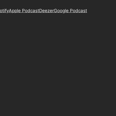
otify
Apple Podcast
Deezer
Google Podcast